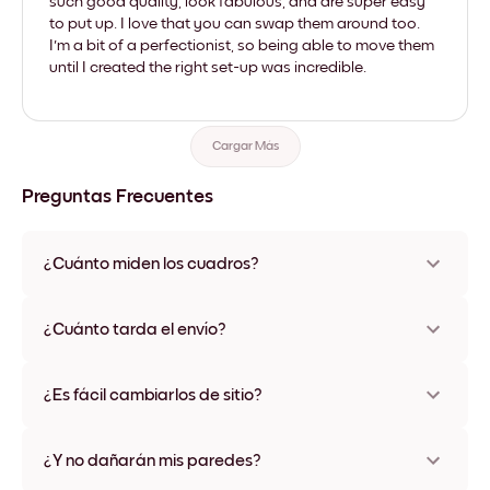
such good quality, look fabulous, and are super easy
to put up. I love that you can swap them around too.
I'm a bit of a perfectionist, so being able to move them
until I created the right set-up was incredible.
Cargar Más
Preguntas Frecuentes
¿Cuánto miden los cuadros?
Los tamaños varían de 21x28 cm a 56x112 cm. Disponible en
varios materiales y colores de marco, incluidas opciones sin
¿Cuánto tarda el envío?
marco y con lienzo.
Una semana, más o menos. Hay opciones de envío exprés
disponibles en algunos países. Te enviaremos un número de
¿Es fácil cambiarlos de sitio?
seguimiento después de tu compra
¡Superfácil! Están diseñados para moverse varias veces sin
ningún daño
¿Y no dañarán mis paredes?