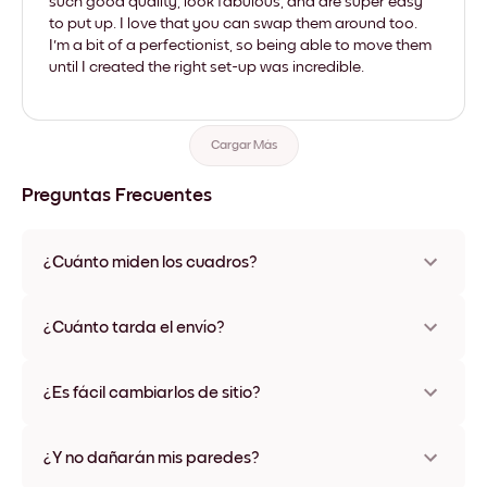
such good quality, look fabulous, and are super easy
to put up. I love that you can swap them around too.
I'm a bit of a perfectionist, so being able to move them
until I created the right set-up was incredible.
Cargar Más
Preguntas Frecuentes
¿Cuánto miden los cuadros?
Los tamaños varían de 21x28 cm a 56x112 cm. Disponible en
varios materiales y colores de marco, incluidas opciones sin
¿Cuánto tarda el envío?
marco y con lienzo.
Una semana, más o menos. Hay opciones de envío exprés
disponibles en algunos países. Te enviaremos un número de
¿Es fácil cambiarlos de sitio?
seguimiento después de tu compra
¡Superfácil! Están diseñados para moverse varias veces sin
ningún daño
¿Y no dañarán mis paredes?