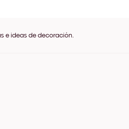
Art Gallery Tokyo Negro
Art Gallery Tokyo Blanco
Art Gallery Tokyo Madera 
Art Gallery Tokyo Ancho N
Art Gallery Tokyo Ancho B
Art Gallery Tokyo Ancho N
as e ideas de decoración.
Art Gallery Tokyo Lienzo