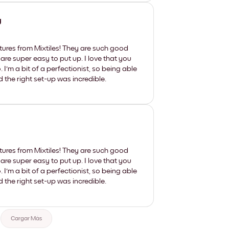
y
tures from Mixtiles! They are such good
 are super easy to put up. I love that you
'm a bit of a perfectionist, so being able
d the right set-up was incredible.
tures from Mixtiles! They are such good
 are super easy to put up. I love that you
'm a bit of a perfectionist, so being able
d the right set-up was incredible.
Cargar Más