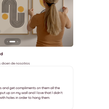
n
No deja marcas
ad
es dicen de nosotros
les and get compliments on them all the
put up on my wall and I love that I didn't
th holes in order to hang them.