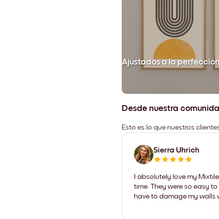
Ajustados a la perfecció
Desde nuestra comunid
Esto es lo que nuestros client
Sierra Uhrich
I absolutely love my Mixti
time. They were so easy to 
have to damage my walls wi