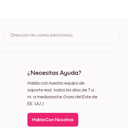
de Roble
egro
lanco
uez
Dirección de correo electrónico
Al registrarte, aceptas los Términos de uso y la Política de
privacidad de Mixtiles
¿Necesitas Ayuda?
Habla con nuestro equipo de
soporte real, todos los días de 7 a.
m. a medianoche (hora del Este de
EE. UU.)
Habla Con Nosotros