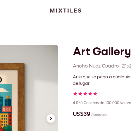
Art Galler
Ancho Nuez
Cuadro
·
21x
Arte que se pega a cualquie
de lugar.
4.9/5
Con más de 100.000 valora
US$39
/ cada uno