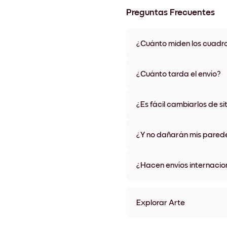
Preguntas Frecuentes
¿Cuánto miden los cuadr
Los tamaños varían de 21x28 
materiales y colores de marco,
¿Cuánto tarda el envío?
Una semana, más o menos. Hay
algunos países. Te enviaremo
¿Es fácil cambiarlos de si
compra
¡Superfácil! Están diseñados 
¿Y no dañarán mis pared
No, sin daños
¿Hacen envíos internacio
¡Sí, a la mayoría de los países
Explorar Arte
Art Gallery Tokyo Sin marc