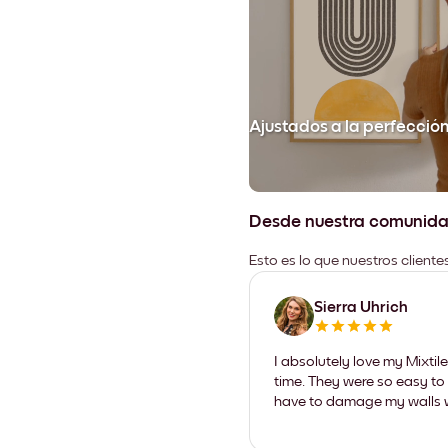
Ajustados a la perfecció
Desde nuestra comunid
Esto es lo que nuestros client
Sierra Uhrich
I absolutely love my Mixti
time. They were so easy to 
have to damage my walls wi