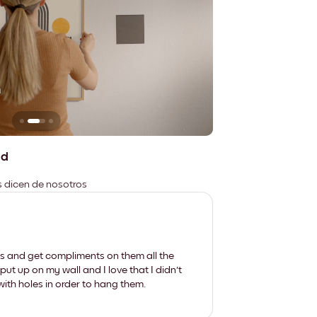
n
No deja marcas
ad
es dicen de nosotros
les and get compliments on them all the
put up on my wall and I love that I didn't
th holes in order to hang them.