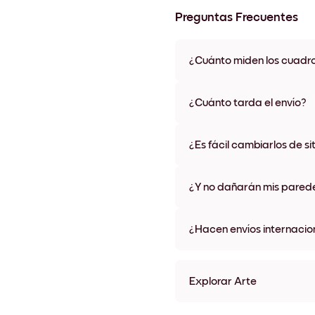
Preguntas Frecuentes
¿Cuánto miden los cuadr
Los tamaños varían de 21x28 
materiales y colores de marco,
¿Cuánto tarda el envío?
Una semana, más o menos. Hay
algunos países. Te enviaremo
¿Es fácil cambiarlos de si
compra
¡Superfácil! Están diseñados 
¿Y no dañarán mis pared
No, sin daños
¿Hacen envíos internacio
¡Sí, a la mayoría de los países
Explorar Arte
Art Gallery Paris Sin marco