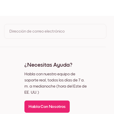
e Roble
gro
anco
ez
Dirección de correo electrónico
Al registrarte, aceptas los Términos de uso y la Política de
privacidad de Mixtiles
¿Necesitas Ayuda?
Habla con nuestro equipo de
soporte real, todos los días de 7 a.
m. a medianoche (hora del Este de
EE. UU.)
Habla Con Nosotros