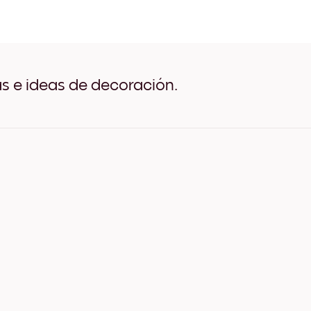
Art Gallery Paris Negro
Art Gallery Paris Blanco
Art Gallery Paris Madera d
Art Gallery Paris Ancho Ne
Art Gallery Paris Ancho Bl
Art Gallery Paris Ancho Nu
as e ideas de decoración.
Art Gallery Paris Lienzo