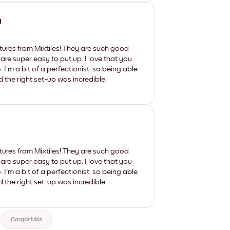
y
tures from Mixtiles! They are such good
 are super easy to put up. I love that you
'm a bit of a perfectionist, so being able
d the right set-up was incredible.
tures from Mixtiles! They are such good
 are super easy to put up. I love that you
'm a bit of a perfectionist, so being able
d the right set-up was incredible.
Cargar Más