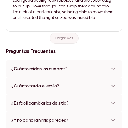
such good quality, look fabulous, and are super easy
to put up. I love that you can swap them around too.
I'm a bit of a perfectionist, so being able to move them
until I created the right set-up was incredible.
Cargar Más
Preguntas Frecuentes
¿Cuánto miden los cuadros?
Los tamaños varían de 21x28 cm a 56x112 cm. Disponible en
varios materiales y colores de marco, incluidas opciones sin
¿Cuánto tarda el envío?
marco y con lienzo.
Una semana, más o menos. Hay opciones de envío exprés
disponibles en algunos países. Te enviaremos un número de
¿Es fácil cambiarlos de sitio?
seguimiento después de tu compra
¡Superfácil! Están diseñados para moverse varias veces sin
ningún daño
¿Y no dañarán mis paredes?