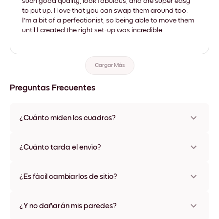
such good quality, look fabulous, and are super easy
to put up. I love that you can swap them around too.
I'm a bit of a perfectionist, so being able to move them
until I created the right set-up was incredible.
Cargar Más
Preguntas Frecuentes
¿Cuánto miden los cuadros?
Los tamaños varían de 21x28 cm a 56x112 cm. Disponible en
varios materiales y colores de marco, incluidas opciones sin
¿Cuánto tarda el envío?
marco y con lienzo.
Una semana, más o menos. Hay opciones de envío exprés
disponibles en algunos países. Te enviaremos un número de
¿Es fácil cambiarlos de sitio?
seguimiento después de tu compra
¡Superfácil! Están diseñados para moverse varias veces sin
ningún daño
¿Y no dañarán mis paredes?