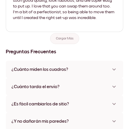
such good quality, look fabulous, and are super easy
to put up. I love that you can swap them around too.
I'm a bit of a perfectionist, so being able to move them
until I created the right set-up was incredible.
Cargar Más
Preguntas Frecuentes
¿Cuánto miden los cuadros?
Los tamaños varían de 21x28 cm a 56x112 cm. Disponible en
varios materiales y colores de marco, incluidas opciones sin
¿Cuánto tarda el envío?
marco y con lienzo.
Una semana, más o menos. Hay opciones de envío exprés
disponibles en algunos países. Te enviaremos un número de
¿Es fácil cambiarlos de sitio?
seguimiento después de tu compra
¡Superfácil! Están diseñados para moverse varias veces sin
ningún daño
¿Y no dañarán mis paredes?