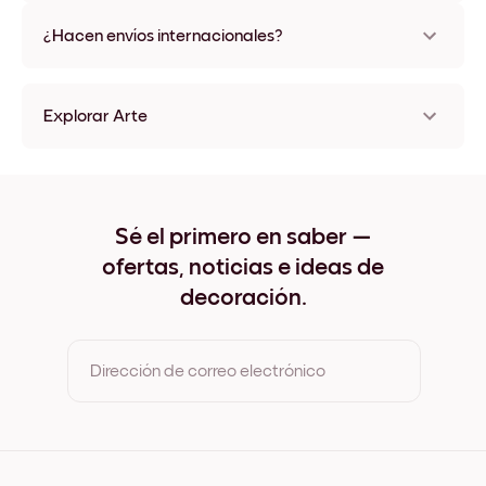
No, sin daños
¿Hacen envíos internacionales?
¡Sí, a la mayoría de los países del mundo!
Explorar Arte
Travel Poster - Paris Sin marco
Travel Poster - Paris Negro
Travel Poster - Paris Blanco
Travel Poster - Paris Madera de Roble
Sé el primero en saber —
Travel Poster - Paris Ancho Negro
ofertas, noticias e ideas de
Travel Poster - Paris Ancho Blanco
Travel Poster - Paris Ancho Nuez
decoración.
Travel Poster - Paris Lienzo
Dirección de correo electrónico
Al registrarte, aceptas los Términos de uso y la Política de
privacidad de Mixtiles