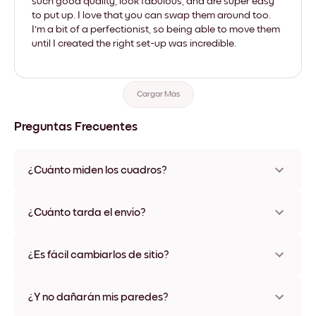
such good quality, look fabulous, and are super easy
to put up. I love that you can swap them around too.
I'm a bit of a perfectionist, so being able to move them
until I created the right set-up was incredible.
Cargar Más
Preguntas Frecuentes
¿Cuánto miden los cuadros?
Los tamaños varían de 21x28 cm a 56x112 cm. Disponible en
varios materiales y colores de marco, incluidas opciones sin
¿Cuánto tarda el envío?
marco y con lienzo.
Una semana, más o menos. Hay opciones de envío exprés
disponibles en algunos países. Te enviaremos un número de
¿Es fácil cambiarlos de sitio?
seguimiento después de tu compra
¡Superfácil! Están diseñados para moverse varias veces sin
ningún daño
¿Y no dañarán mis paredes?