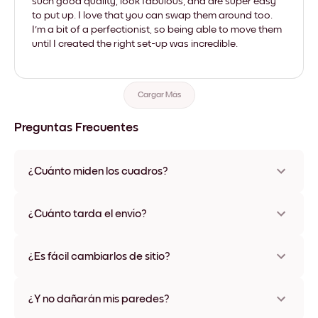
such good quality, look fabulous, and are super easy
to put up. I love that you can swap them around too.
I'm a bit of a perfectionist, so being able to move them
until I created the right set-up was incredible.
Cargar Más
Preguntas Frecuentes
¿Cuánto miden los cuadros?
Los tamaños varían de 21x28 cm a 56x112 cm. Disponible en
varios materiales y colores de marco, incluidas opciones sin
¿Cuánto tarda el envío?
marco y con lienzo.
Una semana, más o menos. Hay opciones de envío exprés
disponibles en algunos países. Te enviaremos un número de
¿Es fácil cambiarlos de sitio?
seguimiento después de tu compra
¡Superfácil! Están diseñados para moverse varias veces sin
ningún daño
¿Y no dañarán mis paredes?