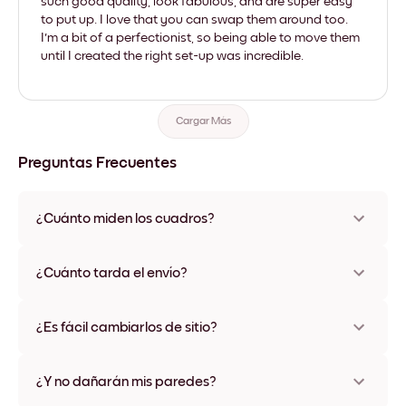
such good quality, look fabulous, and are super easy
to put up. I love that you can swap them around too.
I'm a bit of a perfectionist, so being able to move them
until I created the right set-up was incredible.
Cargar Más
Preguntas Frecuentes
¿Cuánto miden los cuadros?
Los tamaños varían de 21x28 cm a 56x112 cm. Disponible en
varios materiales y colores de marco, incluidas opciones sin
¿Cuánto tarda el envío?
marco y con lienzo.
Una semana, más o menos. Hay opciones de envío exprés
disponibles en algunos países. Te enviaremos un número de
¿Es fácil cambiarlos de sitio?
seguimiento después de tu compra
¡Superfácil! Están diseñados para moverse varias veces sin
ningún daño
¿Y no dañarán mis paredes?