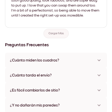
such good quality, look fabulous, and are super easy
to put up. I love that you can swap them around too.
I'm a bit of a perfectionist, so being able to move them
until I created the right set-up was incredible.
Cargar Más
Preguntas Frecuentes
¿Cuánto miden los cuadros?
Los tamaños varían de 21x28 cm a 56x112 cm. Disponible en
varios materiales y colores de marco, incluidas opciones sin
¿Cuánto tarda el envío?
marco y con lienzo.
Una semana, más o menos. Hay opciones de envío exprés
disponibles en algunos países. Te enviaremos un número de
¿Es fácil cambiarlos de sitio?
seguimiento después de tu compra
¡Superfácil! Están diseñados para moverse varias veces sin
ningún daño
¿Y no dañarán mis paredes?