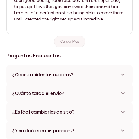
such good quality, look fabulous, and are super easy
to put up. I love that you can swap them around too.
I'm a bit of a perfectionist, so being able to move them
until I created the right set-up was incredible.
Cargar Más
Preguntas Frecuentes
¿Cuánto miden los cuadros?
Los tamaños varían de 21x28 cm a 56x112 cm. Disponible en
varios materiales y colores de marco, incluidas opciones sin
¿Cuánto tarda el envío?
marco y con lienzo.
Una semana, más o menos. Hay opciones de envío exprés
disponibles en algunos países. Te enviaremos un número de
¿Es fácil cambiarlos de sitio?
seguimiento después de tu compra
¡Superfácil! Están diseñados para moverse varias veces sin
ningún daño
¿Y no dañarán mis paredes?