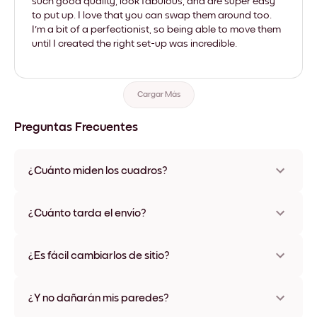
such good quality, look fabulous, and are super easy
to put up. I love that you can swap them around too.
I'm a bit of a perfectionist, so being able to move them
until I created the right set-up was incredible.
Cargar Más
Preguntas Frecuentes
¿Cuánto miden los cuadros?
Los tamaños varían de 21x28 cm a 56x112 cm. Disponible en
varios materiales y colores de marco, incluidas opciones sin
¿Cuánto tarda el envío?
marco y con lienzo.
Una semana, más o menos. Hay opciones de envío exprés
disponibles en algunos países. Te enviaremos un número de
¿Es fácil cambiarlos de sitio?
seguimiento después de tu compra
¡Superfácil! Están diseñados para moverse varias veces sin
ningún daño
¿Y no dañarán mis paredes?