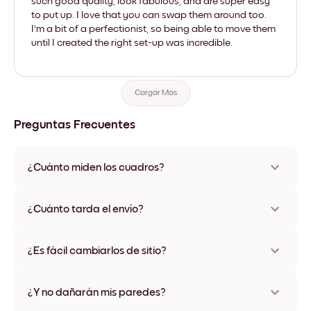
such good quality, look fabulous, and are super easy
to put up. I love that you can swap them around too.
I'm a bit of a perfectionist, so being able to move them
until I created the right set-up was incredible.
Cargar Más
Preguntas Frecuentes
¿Cuánto miden los cuadros?
Los tamaños varían de 21x28 cm a 56x112 cm. Disponible en
varios materiales y colores de marco, incluidas opciones sin
¿Cuánto tarda el envío?
marco y con lienzo.
Una semana, más o menos. Hay opciones de envío exprés
disponibles en algunos países. Te enviaremos un número de
¿Es fácil cambiarlos de sitio?
seguimiento después de tu compra
¡Superfácil! Están diseñados para moverse varias veces sin
ningún daño
¿Y no dañarán mis paredes?