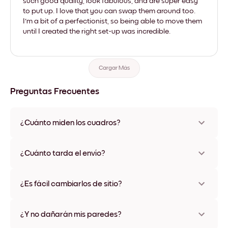
such good quality, look fabulous, and are super easy
to put up. I love that you can swap them around too.
I'm a bit of a perfectionist, so being able to move them
until I created the right set-up was incredible.
Cargar Más
Preguntas Frecuentes
¿Cuánto miden los cuadros?
Los tamaños varían de 21x28 cm a 56x112 cm. Disponible en
varios materiales y colores de marco, incluidas opciones sin
¿Cuánto tarda el envío?
marco y con lienzo.
Una semana, más o menos. Hay opciones de envío exprés
disponibles en algunos países. Te enviaremos un número de
¿Es fácil cambiarlos de sitio?
seguimiento después de tu compra
¡Superfácil! Están diseñados para moverse varias veces sin
ningún daño
¿Y no dañarán mis paredes?