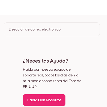
ble
o
Dirección de correo electrónico
Al registrarte, aceptas los Términos de uso y la Política de
privacidad de Mixtiles
¿Necesitas Ayuda?
Habla con nuestro equipo de
soporte real, todos los días de 7 a.
m. a medianoche (hora del Este de
EE. UU.)
Habla Con Nosotros