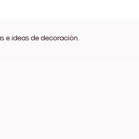
The Blue Pier Negro
The Blue Pier Blanco
The Blue Pier Madera de Ro
The Blue Pier Ancho Negro
The Blue Pier Ancho Blanc
The Blue Pier Ancho Nuez
as e ideas de decoración.
The Blue Pier Lienzo