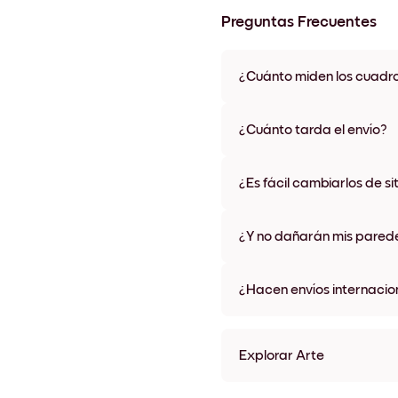
Preguntas Frecuentes
¿Cuánto miden los cuadr
Los tamaños varían de 21x28 
materiales y colores de marco,
¿Cuánto tarda el envío?
Una semana, más o menos. Hay
algunos países. Te enviaremo
¿Es fácil cambiarlos de si
compra
¡Superfácil! Están diseñados 
¿Y no dañarán mis pared
No, sin daños
¿Hacen envíos internacio
¡Sí, a la mayoría de los países
Explorar Arte
The Blue Pier Sin marco