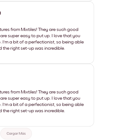
y
tures from Mixtiles! They are such good
 are super easy to put up. I love that you
'm a bit of a perfectionist, so being able
d the right set-up was incredible.
tures from Mixtiles! They are such good
 are super easy to put up. I love that you
'm a bit of a perfectionist, so being able
d the right set-up was incredible.
Cargar Más