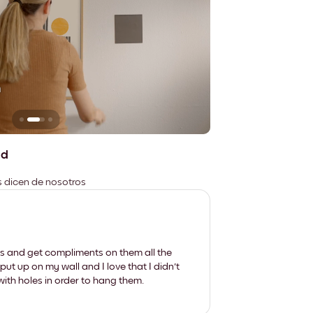
n
No deja marcas
ad
es dicen de nosotros
les and get compliments on them all the
put up on my wall and I love that I didn't
th holes in order to hang them.