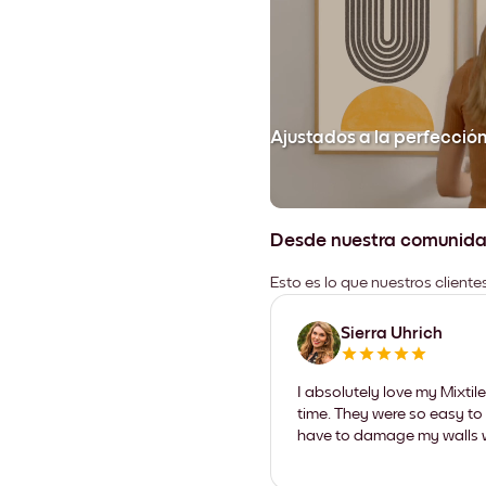
Ajustados a la perfecció
Desde nuestra comunid
Esto es lo que nuestros client
Sierra Uhrich
I absolutely love my Mixti
time. They were so easy to 
have to damage my walls wi