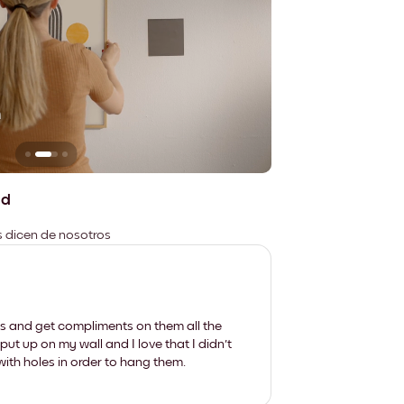
n
No deja marcas
ad
es dicen de nosotros
les and get compliments on them all the
put up on my wall and I love that I didn't
th holes in order to hang them.