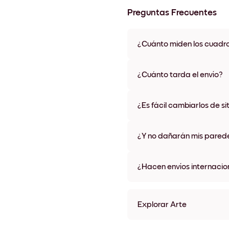
Preguntas Frecuentes
¿Cuánto miden los cuadr
Los tamaños varían de 21x28 
materiales y colores de marco,
¿Cuánto tarda el envío?
Una semana, más o menos. Hay
algunos países. Te enviaremo
¿Es fácil cambiarlos de si
compra
¡Superfácil! Están diseñados 
¿Y no dañarán mis pared
No, sin daños
¿Hacen envíos internacio
¡Sí, a la mayoría de los países
Explorar Arte
Dill Sin marco