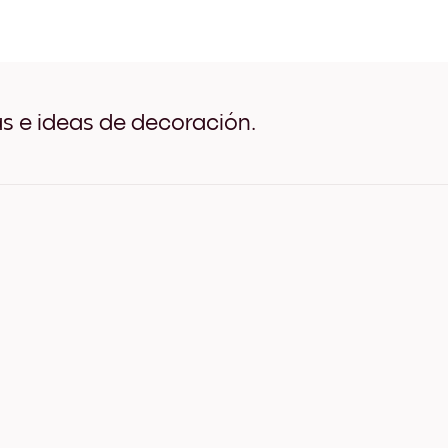
Dill Negro
Dill Blanco
Dill Madera de Roble
Dill Ancho Negro
Dill Ancho Blanco
Dill Ancho Nuez
as e ideas de decoración.
Dill Lienzo