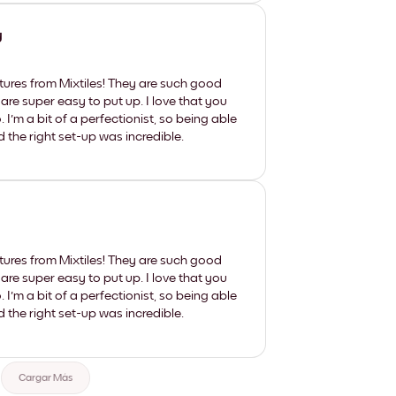
y
tures from Mixtiles! They are such good
 are super easy to put up. I love that you
'm a bit of a perfectionist, so being able
d the right set-up was incredible.
tures from Mixtiles! They are such good
 are super easy to put up. I love that you
'm a bit of a perfectionist, so being able
d the right set-up was incredible.
Cargar Más