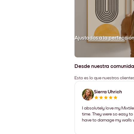
Ajustados a la perfecció
Desde nuestra comunid
Esto es lo que nuestros client
Sierra Uhrich
I absolutely love my Mixti
time. They were so easy to 
have to damage my walls wi