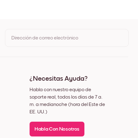
Dirección de correo electrónico
Al registrarte, aceptas los Términos de uso y la Política de
privacidad de Mixtiles
¿Necesitas Ayuda?
Habla con nuestro equipo de
soporte real, todos los días de 7 a.
m. a medianoche (hora del Este de
EE. UU.)
Habla Con Nosotros