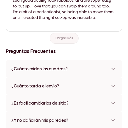
such good quality, look fabulous, and are super easy
to put up. I love that you can swap them around too.
I'm a bit of a perfectionist, so being able to move them
until I created the right set-up was incredible.
Cargar Más
Preguntas Frecuentes
¿Cuánto miden los cuadros?
Los tamaños varían de 21x28 cm a 56x112 cm. Disponible en
varios materiales y colores de marco, incluidas opciones sin
¿Cuánto tarda el envío?
marco y con lienzo.
Una semana, más o menos. Hay opciones de envío exprés
disponibles en algunos países. Te enviaremos un número de
¿Es fácil cambiarlos de sitio?
seguimiento después de tu compra
¡Superfácil! Están diseñados para moverse varias veces sin
ningún daño
¿Y no dañarán mis paredes?