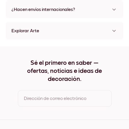
No, sin daños
¿Hacen envíos internacionales?
¡Sí, a la mayoría de los países del mundo!
Explorar Arte
Shadows of nature No.2 Sin marco
Shadows of nature No.2 Negro
Shadows of nature No.2 Blanco
Shadows of nature No.2 Madera de Roble
Sé el primero en saber —
Shadows of nature No.2 Ancho Negro
ofertas, noticias e ideas de
Shadows of nature No.2 Ancho Blanco
Shadows of nature No.2 Ancho Nuez
decoración.
Shadows of nature No.2 Lienzo
Dirección de correo electrónico
Al registrarte, aceptas los Términos de uso y la Política de
privacidad de Mixtiles