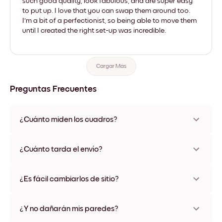
such good quality, look fabulous, and are super easy
to put up. I love that you can swap them around too.
I'm a bit of a perfectionist, so being able to move them
until I created the right set-up was incredible.
Cargar Más
Preguntas Frecuentes
¿Cuánto miden los cuadros?
Los tamaños varían de 21x28 cm a 56x112 cm. Disponible en
varios materiales y colores de marco, incluidas opciones sin
¿Cuánto tarda el envío?
marco y con lienzo.
Una semana, más o menos. Hay opciones de envío exprés
disponibles en algunos países. Te enviaremos un número de
¿Es fácil cambiarlos de sitio?
seguimiento después de tu compra
¡Superfácil! Están diseñados para moverse varias veces sin
ningún daño
¿Y no dañarán mis paredes?