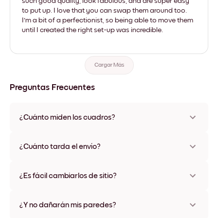
such good quality, look fabulous, and are super easy
to put up. I love that you can swap them around too.
I'm a bit of a perfectionist, so being able to move them
until I created the right set-up was incredible.
Cargar Más
Preguntas Frecuentes
¿Cuánto miden los cuadros?
Los tamaños varían de 21x28 cm a 56x112 cm. Disponible en
varios materiales y colores de marco, incluidas opciones sin
¿Cuánto tarda el envío?
marco y con lienzo.
Una semana, más o menos. Hay opciones de envío exprés
disponibles en algunos países. Te enviaremos un número de
¿Es fácil cambiarlos de sitio?
seguimiento después de tu compra
¡Superfácil! Están diseñados para moverse varias veces sin
ningún daño
¿Y no dañarán mis paredes?