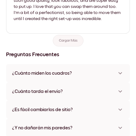
such good quality, look fabulous, and are super easy
to put up. I love that you can swap them around too.
I'm a bit of a perfectionist, so being able to move them
until I created the right set-up was incredible.
Cargar Más
Preguntas Frecuentes
¿Cuánto miden los cuadros?
Los tamaños varían de 21x28 cm a 56x112 cm. Disponible en
varios materiales y colores de marco, incluidas opciones sin
¿Cuánto tarda el envío?
marco y con lienzo.
Una semana, más o menos. Hay opciones de envío exprés
disponibles en algunos países. Te enviaremos un número de
¿Es fácil cambiarlos de sitio?
seguimiento después de tu compra
¡Superfácil! Están diseñados para moverse varias veces sin
ningún daño
¿Y no dañarán mis paredes?