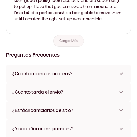
such good quality, look fabulous, and are super easy
to put up. I love that you can swap them around too.
I'm a bit of a perfectionist, so being able to move them
until I created the right set-up was incredible.
Cargar Más
Preguntas Frecuentes
¿Cuánto miden los cuadros?
Los tamaños varían de 21x28 cm a 56x112 cm. Disponible en
varios materiales y colores de marco, incluidas opciones sin
¿Cuánto tarda el envío?
marco y con lienzo.
Una semana, más o menos. Hay opciones de envío exprés
disponibles en algunos países. Te enviaremos un número de
¿Es fácil cambiarlos de sitio?
seguimiento después de tu compra
¡Superfácil! Están diseñados para moverse varias veces sin
ningún daño
¿Y no dañarán mis paredes?