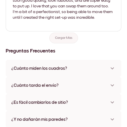
such good quality, look fabulous, and are super easy
to put up. I love that you can swap them around too.
I'm a bit of a perfectionist, so being able to move them
until I created the right set-up was incredible.
Cargar Más
Preguntas Frecuentes
¿Cuánto miden los cuadros?
Los tamaños varían de 21x28 cm a 56x112 cm. Disponible en
varios materiales y colores de marco, incluidas opciones sin
¿Cuánto tarda el envío?
marco y con lienzo.
Una semana, más o menos. Hay opciones de envío exprés
disponibles en algunos países. Te enviaremos un número de
¿Es fácil cambiarlos de sitio?
seguimiento después de tu compra
¡Superfácil! Están diseñados para moverse varias veces sin
ningún daño
¿Y no dañarán mis paredes?