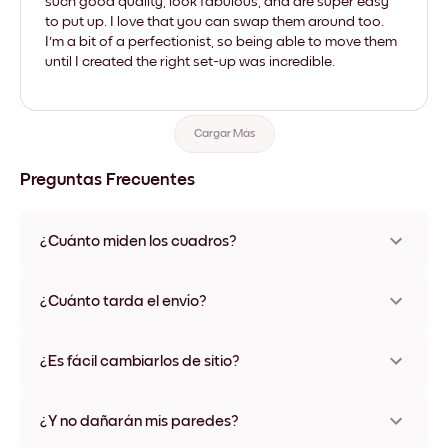
such good quality, look fabulous, and are super easy
to put up. I love that you can swap them around too.
I'm a bit of a perfectionist, so being able to move them
until I created the right set-up was incredible.
Cargar Más
Preguntas Frecuentes
¿Cuánto miden los cuadros?
Los tamaños varían de 21x28 cm a 56x112 cm. Disponible en
varios materiales y colores de marco, incluidas opciones sin
¿Cuánto tarda el envío?
marco y con lienzo.
Una semana, más o menos. Hay opciones de envío exprés
disponibles en algunos países. Te enviaremos un número de
¿Es fácil cambiarlos de sitio?
seguimiento después de tu compra
¡Superfácil! Están diseñados para moverse varias veces sin
ningún daño
¿Y no dañarán mis paredes?