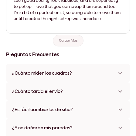
such good quality, look fabulous, and are super easy
to put up. I love that you can swap them around too.
I'm a bit of a perfectionist, so being able to move them
until I created the right set-up was incredible.
Cargar Más
Preguntas Frecuentes
¿Cuánto miden los cuadros?
Los tamaños varían de 21x28 cm a 56x112 cm. Disponible en
varios materiales y colores de marco, incluidas opciones sin
¿Cuánto tarda el envío?
marco y con lienzo.
Una semana, más o menos. Hay opciones de envío exprés
disponibles en algunos países. Te enviaremos un número de
¿Es fácil cambiarlos de sitio?
seguimiento después de tu compra
¡Superfácil! Están diseñados para moverse varias veces sin
ningún daño
¿Y no dañarán mis paredes?