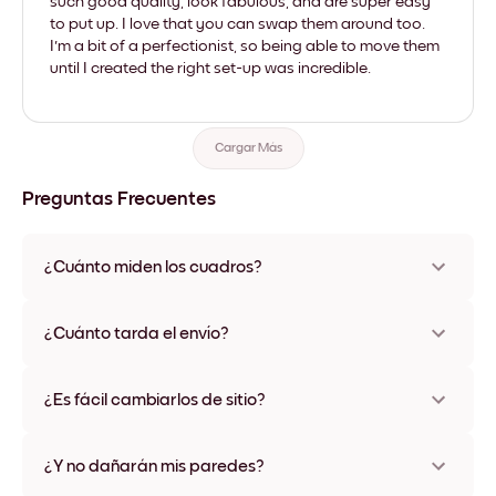
such good quality, look fabulous, and are super easy
to put up. I love that you can swap them around too.
I'm a bit of a perfectionist, so being able to move them
until I created the right set-up was incredible.
Cargar Más
Preguntas Frecuentes
¿Cuánto miden los cuadros?
Los tamaños varían de 21x28 cm a 56x112 cm. Disponible en
varios materiales y colores de marco, incluidas opciones sin
¿Cuánto tarda el envío?
marco y con lienzo.
Una semana, más o menos. Hay opciones de envío exprés
disponibles en algunos países. Te enviaremos un número de
¿Es fácil cambiarlos de sitio?
seguimiento después de tu compra
¡Superfácil! Están diseñados para moverse varias veces sin
ningún daño
¿Y no dañarán mis paredes?