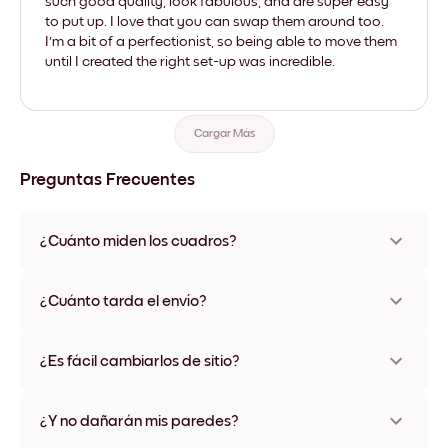
such good quality, look fabulous, and are super easy
to put up. I love that you can swap them around too.
I'm a bit of a perfectionist, so being able to move them
until I created the right set-up was incredible.
Cargar Más
Preguntas Frecuentes
¿Cuánto miden los cuadros?
Los tamaños varían de 21x28 cm a 56x112 cm. Disponible en
varios materiales y colores de marco, incluidas opciones sin
¿Cuánto tarda el envío?
marco y con lienzo.
Una semana, más o menos. Hay opciones de envío exprés
disponibles en algunos países. Te enviaremos un número de
¿Es fácil cambiarlos de sitio?
seguimiento después de tu compra
¡Superfácil! Están diseñados para moverse varias veces sin
ningún daño
¿Y no dañarán mis paredes?