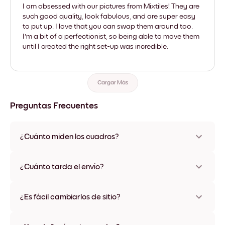
I am obsessed with our pictures from Mixtiles! They are
such good quality, look fabulous, and are super easy
to put up. I love that you can swap them around too.
I'm a bit of a perfectionist, so being able to move them
until I created the right set-up was incredible.
Cargar Más
Preguntas Frecuentes
¿Cuánto miden los cuadros?
Los tamaños varían de 21x28 cm a 56x112 cm. Disponible en
varios materiales y colores de marco, incluidas opciones sin
¿Cuánto tarda el envío?
marco y con lienzo.
Una semana, más o menos. Hay opciones de envío exprés
disponibles en algunos países. Te enviaremos un número de
¿Es fácil cambiarlos de sitio?
seguimiento después de tu compra
¡Superfácil! Están diseñados para moverse varias veces sin