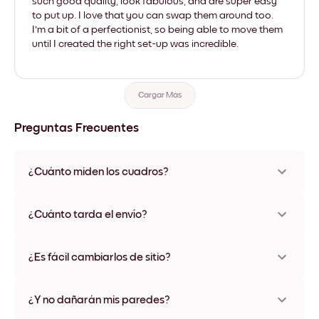
such good quality, look fabulous, and are super easy
to put up. I love that you can swap them around too.
I'm a bit of a perfectionist, so being able to move them
until I created the right set-up was incredible.
Cargar Más
Preguntas Frecuentes
¿Cuánto miden los cuadros?
Los tamaños varían de 8''x11'' a 22''x44''. Disponible en varios
materiales y colores de marco, incluidas opciones sin marco y
¿Cuánto tarda el envío?
con lienzo.
Una semana, más o menos. Hay opciones de envío exprés
disponibles en algunos países. Te enviaremos un número de
¿Es fácil cambiarlos de sitio?
seguimiento después de tu compra
¡Superfácil! Están diseñados para moverse varias veces sin
ningún daño
¿Y no dañarán mis paredes?