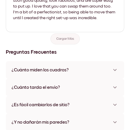
such good quality, look fabulous, and are super easy
to put up. I love that you can swap them around too.
I'm a bit of a perfectionist, so being able to move them
until I created the right set-up was incredible.
Cargar Más
Preguntas Frecuentes
¿Cuánto miden los cuadros?
Los tamaños varían de 8''x11'' a 22''x44''. Disponible en varios
materiales y colores de marco, incluidas opciones sin marco y
¿Cuánto tarda el envío?
con lienzo.
Una semana, más o menos. Hay opciones de envío exprés
disponibles en algunos países. Te enviaremos un número de
¿Es fácil cambiarlos de sitio?
seguimiento después de tu compra
¡Superfácil! Están diseñados para moverse varias veces sin
ningún daño
¿Y no dañarán mis paredes?