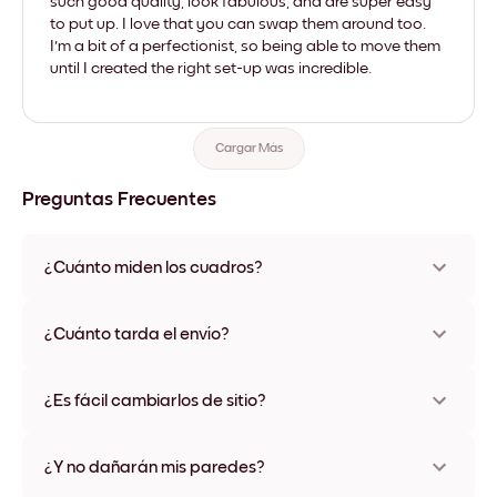
such good quality, look fabulous, and are super easy
to put up. I love that you can swap them around too.
I'm a bit of a perfectionist, so being able to move them
until I created the right set-up was incredible.
Cargar Más
Preguntas Frecuentes
¿Cuánto miden los cuadros?
Los tamaños varían de 8''x11'' a 22''x44''. Disponible en varios
materiales y colores de marco, incluidas opciones sin marco y
¿Cuánto tarda el envío?
con lienzo.
Una semana, más o menos. Hay opciones de envío exprés
disponibles en algunos países. Te enviaremos un número de
¿Es fácil cambiarlos de sitio?
seguimiento después de tu compra
¡Superfácil! Están diseñados para moverse varias veces sin
ningún daño
¿Y no dañarán mis paredes?