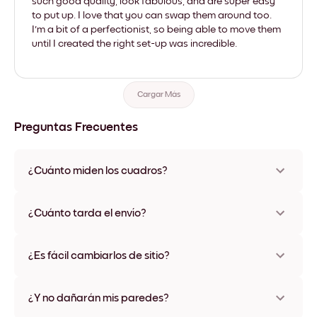
such good quality, look fabulous, and are super easy
to put up. I love that you can swap them around too.
I'm a bit of a perfectionist, so being able to move them
until I created the right set-up was incredible.
Cargar Más
Preguntas Frecuentes
¿Cuánto miden los cuadros?
Los tamaños varían de 8''x11'' a 22''x44''. Disponible en varios
materiales y colores de marco, incluidas opciones sin marco y
¿Cuánto tarda el envío?
con lienzo.
Una semana, más o menos. Hay opciones de envío exprés
disponibles en algunos países. Te enviaremos un número de
¿Es fácil cambiarlos de sitio?
seguimiento después de tu compra
¡Superfácil! Están diseñados para moverse varias veces sin
ningún daño
¿Y no dañarán mis paredes?