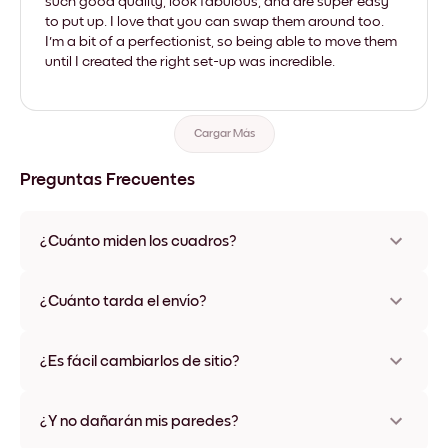
such good quality, look fabulous, and are super easy
to put up. I love that you can swap them around too.
I'm a bit of a perfectionist, so being able to move them
until I created the right set-up was incredible.
Cargar Más
Preguntas Frecuentes
¿Cuánto miden los cuadros?
Los tamaños varían de 8''x11'' a 22''x44''. Disponible en varios
materiales y colores de marco, incluidas opciones sin marco y
¿Cuánto tarda el envío?
con lienzo.
Una semana, más o menos. Hay opciones de envío exprés
disponibles en algunos países. Te enviaremos un número de
¿Es fácil cambiarlos de sitio?
seguimiento después de tu compra
¡Superfácil! Están diseñados para moverse varias veces sin
ningún daño
¿Y no dañarán mis paredes?