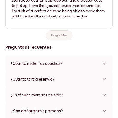
such good quality, look fabulous, and are super easy
to put up. I love that you can swap them around too.
I'm a bit of a perfectionist, so being able to move them
until I created the right set-up was incredible.
Cargar Más
Preguntas Frecuentes
¿Cuánto miden los cuadros?
Los tamaños varían de 8''x11'' a 22''x44''. Disponible en varios
materiales y colores de marco, incluidas opciones sin marco y
¿Cuánto tarda el envío?
con lienzo.
Una semana, más o menos. Hay opciones de envío exprés
disponibles en algunos países. Te enviaremos un número de
¿Es fácil cambiarlos de sitio?
seguimiento después de tu compra
¡Superfácil! Están diseñados para moverse varias veces sin
ningún daño
¿Y no dañarán mis paredes?