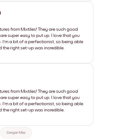
y
tures from Mixtiles! They are such good
 are super easy to put up. I love that you
'm a bit of a perfectionist, so being able
d the right set-up was incredible.
tures from Mixtiles! They are such good
 are super easy to put up. I love that you
'm a bit of a perfectionist, so being able
d the right set-up was incredible.
Cargar Más