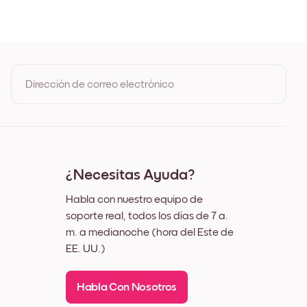
Dirección de correo electrónico
Al registrarte, aceptas los Términos de uso y la Política de
privacidad de Mixtiles
¿Necesitas Ayuda?
Habla con nuestro equipo de
soporte real, todos los días de 7 a.
m. a medianoche (hora del Este de
EE. UU.)
Habla Con Nosotros