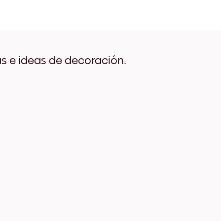
Lake Villa Negro
Lake Villa Blanco
Lake Villa Madera de Roble
Lake Villa Ancho Negro
Lake Villa Ancho Blanco
Lake Villa Ancho Nuez
as e ideas de decoración.
Lake Villa Lienzo