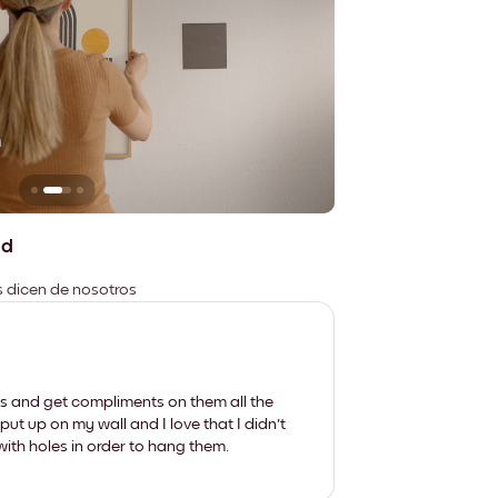
n
No deja marcas
ad
es dicen de nosotros
les and get compliments on them all the
put up on my wall and I love that I didn't
th holes in order to hang them.