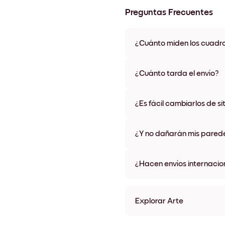
Preguntas Frecuentes
¿Cuánto miden los cuadr
Los tamaños varían de 8''x11'' 
colores de marco, incluidas op
¿Cuánto tarda el envío?
Una semana, más o menos. Hay
algunos países. Te enviaremo
¿Es fácil cambiarlos de si
compra
¡Superfácil! Están diseñados 
¿Y no dañarán mis pared
No, sin daños
¿Hacen envíos internacio
¡Sí, a la mayoría de los países
Explorar Arte
Lake Villa Sin marco