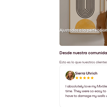
Ajustados a la perfecció
Desde nuestra comunid
Esto es lo que nuestros client
Sierra Uhrich
I absolutely love my Mixti
time. They were so easy to 
have to damage my walls wi