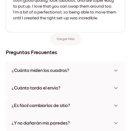
such good quality, look fabulous, and are super easy
to put up. I love that you can swap them around too.
I'm a bit of a perfectionist, so being able to move them
until I created the right set-up was incredible.
Cargar Más
Preguntas Frecuentes
¿Cuánto miden los cuadros?
Los tamaños varían de 8''x11'' a 22''x44''. Disponible en varios
materiales y colores de marco, incluidas opciones sin marco y
¿Cuánto tarda el envío?
con lienzo.
Una semana, más o menos. Hay opciones de envío exprés
disponibles en algunos países. Te enviaremos un número de
¿Es fácil cambiarlos de sitio?
seguimiento después de tu compra
¡Superfácil! Están diseñados para moverse varias veces sin
ningún daño
¿Y no dañarán mis paredes?