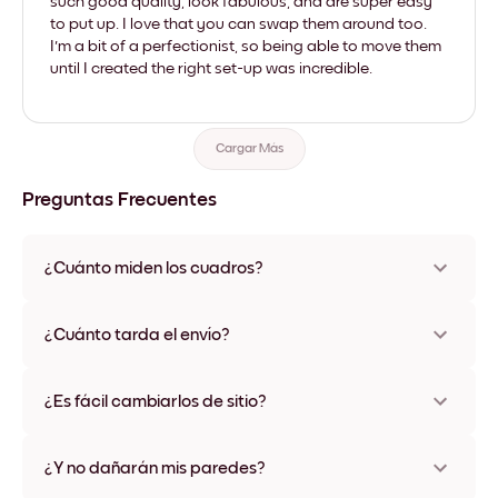
such good quality, look fabulous, and are super easy
to put up. I love that you can swap them around too.
I'm a bit of a perfectionist, so being able to move them
until I created the right set-up was incredible.
Cargar Más
Preguntas Frecuentes
¿Cuánto miden los cuadros?
Los tamaños varían de 8''x11'' a 22''x44''. Disponible en varios
materiales y colores de marco, incluidas opciones sin marco y
¿Cuánto tarda el envío?
con lienzo.
Una semana, más o menos. Hay opciones de envío exprés
disponibles en algunos países. Te enviaremos un número de
¿Es fácil cambiarlos de sitio?
seguimiento después de tu compra
¡Superfácil! Están diseñados para moverse varias veces sin
ningún daño
¿Y no dañarán mis paredes?