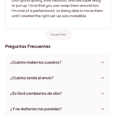
such good quality, look fabulous, and are super easy
to put up. I love that you can swap them around too.
I'm a bit of a perfectionist, so being able to move them
until I created the right set-up was incredible.
Cargar Más
Preguntas Frecuentes
¿Cuánto miden los cuadros?
Los tamaños varían de 8''x11'' a 22''x44''. Disponible en varios
materiales y colores de marco, incluidas opciones sin marco y
¿Cuánto tarda el envío?
con lienzo.
Una semana, más o menos. Hay opciones de envío exprés
disponibles en algunos países. Te enviaremos un número de
¿Es fácil cambiarlos de sitio?
seguimiento después de tu compra
¡Superfácil! Están diseñados para moverse varias veces sin
ningún daño
¿Y no dañarán mis paredes?