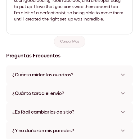
such good quality, look fabulous, and are super easy
to put up. I love that you can swap them around too.
I'm a bit of a perfectionist, so being able to move them
until I created the right set-up was incredible.
Cargar Más
Preguntas Frecuentes
¿Cuánto miden los cuadros?
Los tamaños varían de 8''x11'' a 22''x44''. Disponible en varios
materiales y colores de marco, incluidas opciones sin marco y
¿Cuánto tarda el envío?
con lienzo.
Una semana, más o menos. Hay opciones de envío exprés
disponibles en algunos países. Te enviaremos un número de
¿Es fácil cambiarlos de sitio?
seguimiento después de tu compra
¡Superfácil! Están diseñados para moverse varias veces sin
ningún daño
¿Y no dañarán mis paredes?