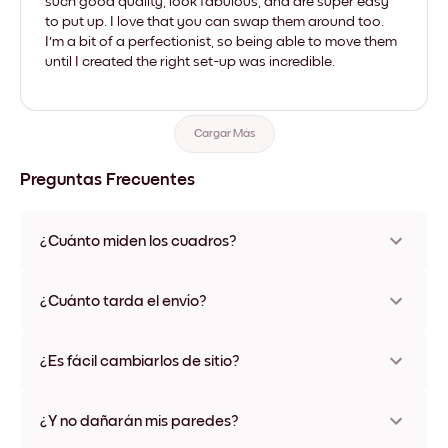
such good quality, look fabulous, and are super easy
to put up. I love that you can swap them around too.
I'm a bit of a perfectionist, so being able to move them
until I created the right set-up was incredible.
Cargar Más
Preguntas Frecuentes
¿Cuánto miden los cuadros?
Los tamaños varían de 8''x11'' a 22''x44''. Disponible en varios
materiales y colores de marco, incluidas opciones sin marco y
¿Cuánto tarda el envío?
con lienzo.
Una semana, más o menos. Hay opciones de envío exprés
disponibles en algunos países. Te enviaremos un número de
¿Es fácil cambiarlos de sitio?
seguimiento después de tu compra
¡Superfácil! Están diseñados para moverse varias veces sin
ningún daño
¿Y no dañarán mis paredes?