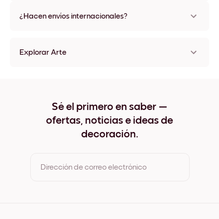
No, sin daños
¿Hacen envíos internacionales?
¡Sí, a la mayoría de los países del mundo!
Explorar Arte
Colors Sin marco
Colors Negro
Colors Blanco
Colors Madera de Roble
Sé el primero en saber —
Colors Ancho Negro
ofertas, noticias e ideas de
Colors Ancho Blanco
Colors Ancho Nuez
decoración.
Colors Lienzo
Dirección de correo electrónico
Al registrarte, aceptas los Términos de uso y la Política de
privacidad de Mixtiles