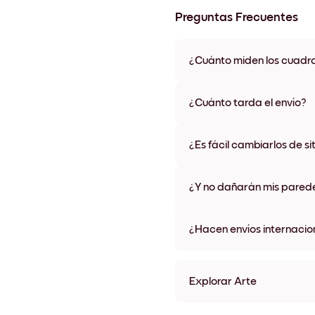
Preguntas Frecuentes
¿Cuánto miden los cuadr
Los tamaños varían de 8''x11'' 
colores de marco, incluidas op
¿Cuánto tarda el envío?
Una semana, más o menos. Hay
algunos países. Te enviaremo
¿Es fácil cambiarlos de si
compra
¡Superfácil! Están diseñados 
¿Y no dañarán mis pared
No, sin daños
¿Hacen envíos internacio
¡Sí, a la mayoría de los países
Explorar Arte
collectionSeasonal (9) Sin