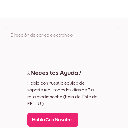
ro
nco
dera de Roble
cho Negro
cho Blanco
cho Nuez
Dirección de correo electrónico
nzo
Al registrarte, aceptas los Términos de uso y la Política de
privacidad de Mixtiles
¿Necesitas Ayuda?
Habla con nuestro equipo de
soporte real, todos los días de 7 a.
m. a medianoche (hora del Este de
EE. UU.)
Habla Con Nosotros