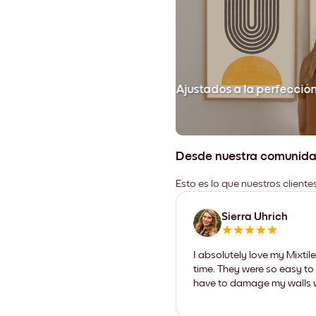
Ajustados a la perfecció
Desde nuestra comunid
Esto es lo que nuestros client
Sierra Uhrich
I absolutely love my Mixti
time. They were so easy to 
have to damage my walls wi