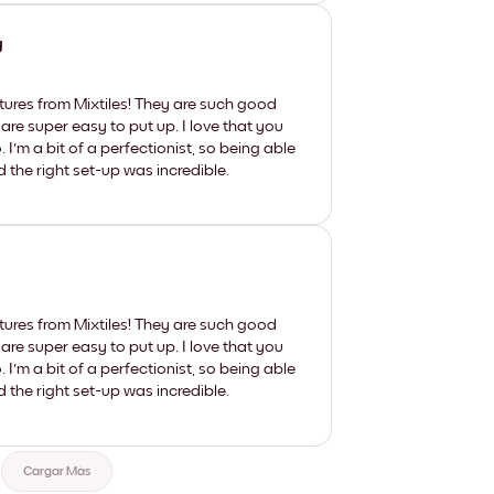
y
tures from Mixtiles! They are such good
 are super easy to put up. I love that you
'm a bit of a perfectionist, so being able
d the right set-up was incredible.
tures from Mixtiles! They are such good
 are super easy to put up. I love that you
'm a bit of a perfectionist, so being able
d the right set-up was incredible.
Cargar Más