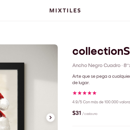
collection
Ancho Negro
Cuadro
·
8''
Arte que se pega a cualquie
de lugar.
4.9/5
Con más de 100.000 valora
$31
/ cada uno