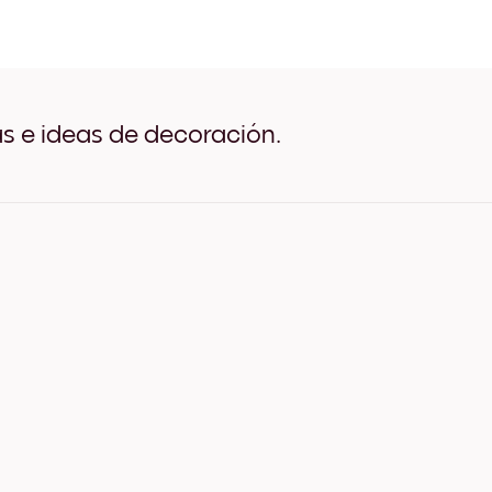
collectionSeasonal (9) Neg
collectionSeasonal (9) Bla
collectionSeasonal (9) Ma
collectionSeasonal (9) An
collectionSeasonal (9) An
collectionSeasonal (9) An
as e ideas de decoración.
collectionSeasonal (9) Lie