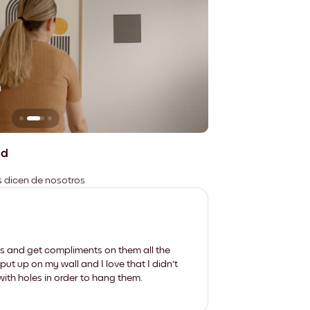
n
No deja marcas
ad
es dicen de nosotros
les and get compliments on them all the
put up on my wall and I love that I didn't
th holes in order to hang them.