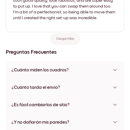
such good quality, look fabulous, and are super easy
to put up. I love that you can swap them around too.
I'm a bit of a perfectionist, so being able to move them
until I created the right set-up was incredible.
Cargar Más
Preguntas Frecuentes
¿Cuánto miden los cuadros?
Los tamaños varían de 8''x11'' a 22''x44''. Disponible en varios
materiales y colores de marco, incluidas opciones sin marco y
¿Cuánto tarda el envío?
con lienzo.
Una semana, más o menos. Hay opciones de envío exprés
disponibles en algunos países. Te enviaremos un número de
¿Es fácil cambiarlos de sitio?
seguimiento después de tu compra
¡Superfácil! Están diseñados para moverse varias veces sin
ningún daño
¿Y no dañarán mis paredes?