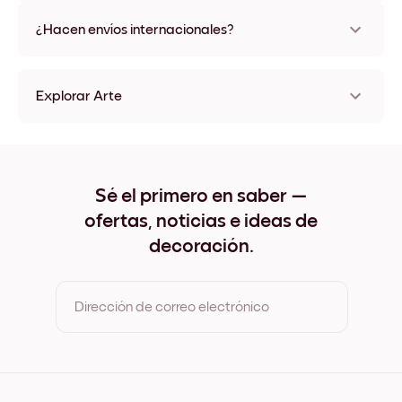
No, sin daños
¿Hacen envíos internacionales?
¡Sí, a la mayoría de los países del mundo!
Explorar Arte
Paris No.2 Sin marco
Paris No.2 Negro
Paris No.2 Blanco
Paris No.2 Madera de Roble
Sé el primero en saber —
Paris No.2 Ancho Negro
ofertas, noticias e ideas de
Paris No.2 Ancho Blanco
Paris No.2 Ancho Nuez
decoración.
Paris No.2 Lienzo
Dirección de correo electrónico
Al registrarte, aceptas los Términos de uso y la Política de
privacidad de Mixtiles