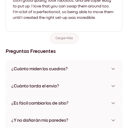
such good quality, look fabulous, and are super easy
to put up. I love that you can swap them around too.
I'm a bit of a perfectionist, so being able to move them
until I created the right set-up was incredible.
Cargar Más
Preguntas Frecuentes
¿Cuánto miden los cuadros?
Los tamaños varían de 21x28 cm a 56x112 cm. Disponible en
varios materiales y colores de marco, incluidas opciones sin
¿Cuánto tarda el envío?
marco y con lienzo.
Una semana, más o menos. Hay opciones de envío exprés
disponibles en algunos países. Te enviaremos un número de
¿Es fácil cambiarlos de sitio?
seguimiento después de tu compra
¡Superfácil! Están diseñados para moverse varias veces sin
ningún daño
¿Y no dañarán mis paredes?