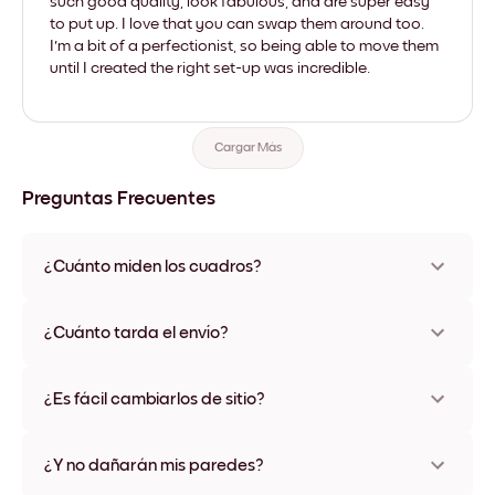
such good quality, look fabulous, and are super easy
to put up. I love that you can swap them around too.
I'm a bit of a perfectionist, so being able to move them
until I created the right set-up was incredible.
Cargar Más
Preguntas Frecuentes
¿Cuánto miden los cuadros?
Los tamaños varían de 21x28 cm a 56x112 cm. Disponible en
varios materiales y colores de marco, incluidas opciones sin
¿Cuánto tarda el envío?
marco y con lienzo.
Una semana, más o menos. Hay opciones de envío exprés
disponibles en algunos países. Te enviaremos un número de
¿Es fácil cambiarlos de sitio?
seguimiento después de tu compra
¡Superfácil! Están diseñados para moverse varias veces sin
ningún daño
¿Y no dañarán mis paredes?