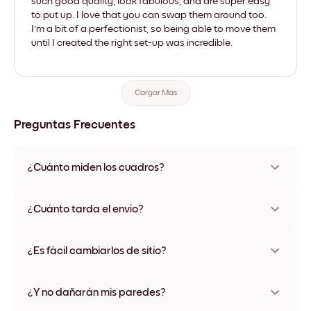
such good quality, look fabulous, and are super easy
to put up. I love that you can swap them around too.
I'm a bit of a perfectionist, so being able to move them
until I created the right set-up was incredible.
Cargar Más
Preguntas Frecuentes
¿Cuánto miden los cuadros?
Los tamaños varían de 21x28 cm a 56x112 cm. Disponible en
varios materiales y colores de marco, incluidas opciones sin
¿Cuánto tarda el envío?
marco y con lienzo.
Una semana, más o menos. Hay opciones de envío exprés
disponibles en algunos países. Te enviaremos un número de
¿Es fácil cambiarlos de sitio?
seguimiento después de tu compra
¡Superfácil! Están diseñados para moverse varias veces sin
ningún daño
¿Y no dañarán mis paredes?