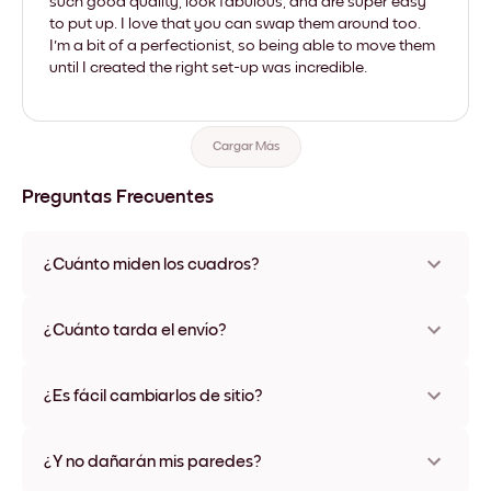
such good quality, look fabulous, and are super easy
to put up. I love that you can swap them around too.
I'm a bit of a perfectionist, so being able to move them
until I created the right set-up was incredible.
Cargar Más
Preguntas Frecuentes
¿Cuánto miden los cuadros?
Los tamaños varían de 21x28 cm a 56x112 cm. Disponible en
varios materiales y colores de marco, incluidas opciones sin
¿Cuánto tarda el envío?
marco y con lienzo.
Una semana, más o menos. Hay opciones de envío exprés
disponibles en algunos países. Te enviaremos un número de
¿Es fácil cambiarlos de sitio?
seguimiento después de tu compra
¡Superfácil! Están diseñados para moverse varias veces sin
ningún daño
¿Y no dañarán mis paredes?