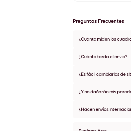
Preguntas Frecuentes
¿Cuánto miden los cuadr
Los tamaños varían de 21x28 
materiales y colores de marco,
¿Cuánto tarda el envío?
Una semana, más o menos. Hay
algunos países. Te enviaremo
¿Es fácil cambiarlos de si
compra
¡Superfácil! Están diseñados 
¿Y no dañarán mis pared
No, sin daños
¿Hacen envíos internacio
¡Sí, a la mayoría de los países