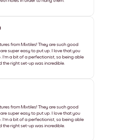
th holes in order to hang them.
y
tures from Mixtiles! They are such good
 are super easy to put up. I love that you
'm a bit of a perfectionist, so being able
d the right set-up was incredible.
tures from Mixtiles! They are such good
 are super easy to put up. I love that you
'm a bit of a perfectionist, so being able
d the right set-up was incredible.