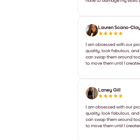
have to damage my walls wi
Lauren Scano-Cla
I am obsessed with our pic
quality, look fabulous, and
can swap them around too. I
to move them until I create
Laney Gill
I am obsessed with our pic
quality, look fabulous, and
can swap them around too. I
to move them until I create