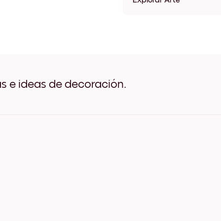
Explorar Arte
Starry Night & A French Bu
Starry Night & A French Bu
Starry Night & A French Bu
Starry Night & A French Bu
Starry Night & A French Bu
Starry Night & A French Bu
Starry Night & A French Bu
as e ideas de decoración.
Starry Night & A French Bu