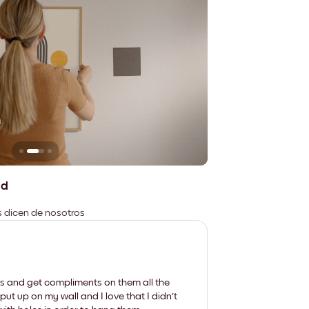
n
No deja marcas
ad
es dicen de nosotros
les and get compliments on them all the
put up on my wall and I love that I didn't