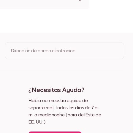
lldog Sin marco
lldog Negro
lldog Blanco
lldog Madera de Roble
lldog Ancho Negro
lldog Ancho Blanco
lldog Ancho Nuez
Dirección de correo electrónico
lldog Lienzo
Al registrarte, aceptas los Términos de uso y la Política de
privacidad de Mixtiles
¿Necesitas Ayuda?
Habla con nuestro equipo de
soporte real, todos los días de 7 a.
m. a medianoche (hora del Este de
EE. UU.)