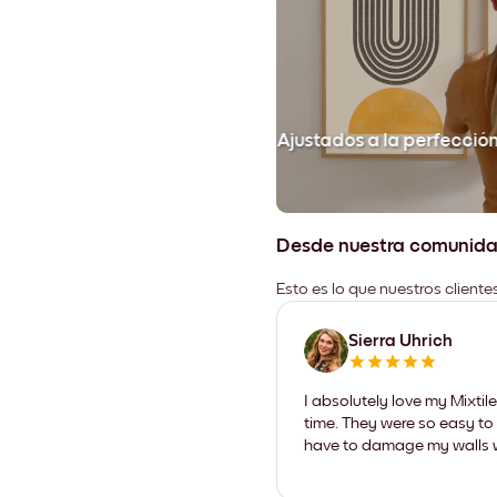
Ajustados a la perfecció
Desde nuestra comunid
Esto es lo que nuestros client
Sierra Uhrich
I absolutely love my Mixti
time. They were so easy to 
have to damage my walls wi