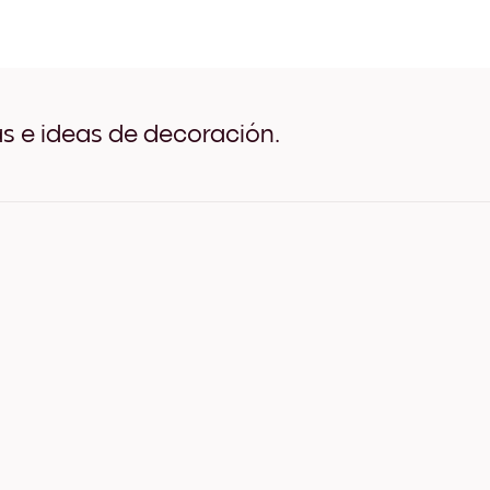
Art Gallery London Negro
Art Gallery London Blanco
Art Gallery London Madera
Art Gallery London Ancho 
Art Gallery London Ancho 
Art Gallery London Ancho 
as e ideas de decoración.
Art Gallery London Lienzo