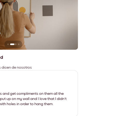
n
No deja marcas
ad
es dicen de nosotros
les and get compliments on them all the
put up on my wall and I love that I didn't
th holes in order to hang them.