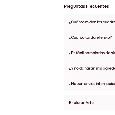
Preguntas Frecuentes
¿Cuánto miden los cuadr
Los tamaños varían de 21x28 
materiales y colores de marco,
¿Cuánto tarda el envío?
Una semana, más o menos. Hay
algunos países. Te enviaremo
¿Es fácil cambiarlos de si
compra
¡Superfácil! Están diseñados 
¿Y no dañarán mis pared
No, sin daños
¿Hacen envíos internacio
¡Sí, a la mayoría de los países
Explorar Arte
Art Gallery London Sin mar