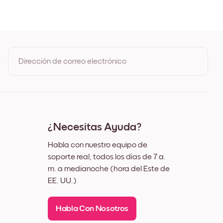
 de Roble
Negro
Blanco
Nuez
Dirección de correo electrónico
Al registrarte, aceptas los Términos de uso y la Política de
privacidad de Mixtiles
¿Necesitas Ayuda?
Habla con nuestro equipo de
soporte real, todos los días de 7 a.
m. a medianoche (hora del Este de
EE. UU.)
Habla Con Nosotros