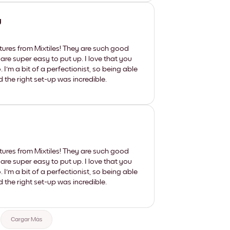
y
tures from Mixtiles! They are such good
 are super easy to put up. I love that you
'm a bit of a perfectionist, so being able
d the right set-up was incredible.
tures from Mixtiles! They are such good
 are super easy to put up. I love that you
'm a bit of a perfectionist, so being able
d the right set-up was incredible.
Cargar Más